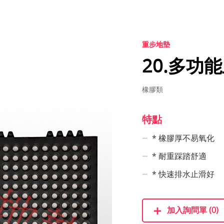
重步地墊
20.多功
橡膠類
特點
* 橡膠厚不易氧化
* 耐重踩踏舒適
* 快速排水止滑好
加入詢問單 (0)