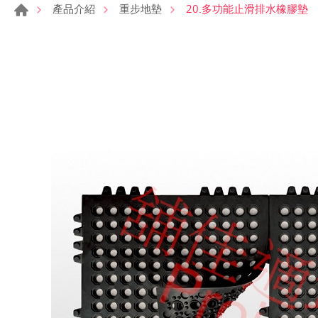
20.多功能止滑排水橡膠墊
產品介紹
重步地墊