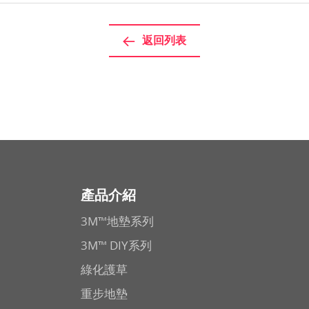
返回列表
產品介紹
3M™地墊系列
3M™ DIY系列
綠化護草
重步地墊