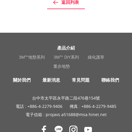
返回列表
產品介紹
3M™地墊系列
3M™ DIY系列
綠化護草
重步地墊
關於我們
最新消息
常見問題
聯絡我們
台中市太平區永平路二段476巷154號
電話 :
+886-4-2279-9406
傳真 : +886-4-2279-9485
電子信箱 :
projavs.a51688@msa.hinet.net