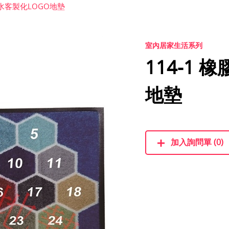
吸水客製化LOGO地墊
室內居家生活系列
114-1
地墊
加入詢問單 (0)