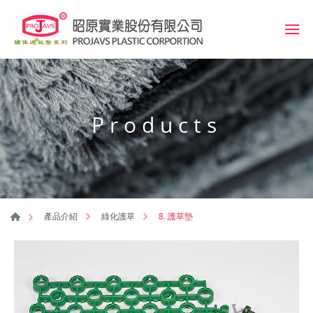
Products
8. 護草墊
產品介紹
綠化護草