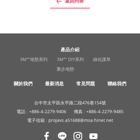
返回列表
產品介紹
3M™地墊系列
3M™ DIY系列
綠化護草
重步地墊
關於我們
最新消息
常見問題
聯絡我們
台中市太平區永平路二段476巷154號
電話 :
+886-4-2279-9406
傳真 : +886-4-2279-9485
電子信箱 :
projavs.a51688@msa.hinet.net