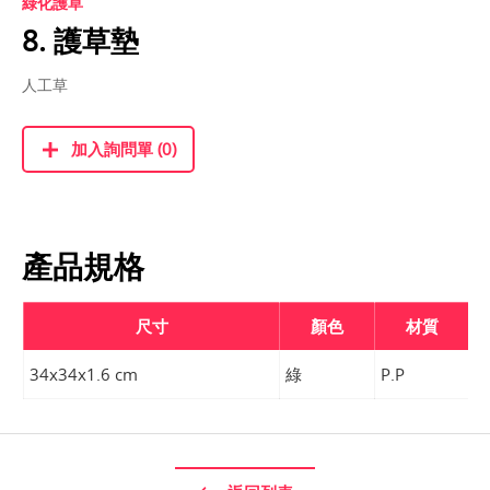
綠化護草
8. 護草墊
人工草
加入詢問單 (0)
產品規格
尺寸
顏色
材質
34x34x1.6 cm
綠
P.P