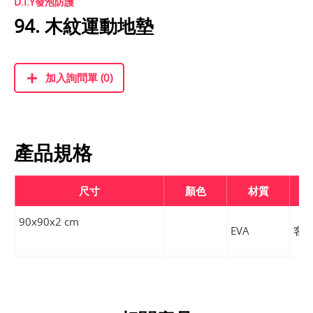
D.I.Y發泡防護
94. 木紋運動地墊
加入詢問單 (0)
產品規格
尺寸
顏色
材質
90x90x2 cm
EVA
客